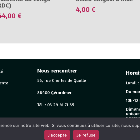
RDC)
4,00
€
44,00
€
Nous rencontrer
té
Horai
56, rue Charles de Gaulle
ente
Lundi :
Du mar
88400 Gérardmer
10h-12h
Tél. : 03 29 41 71 65
Dimanc
unique
vacanc
rience sur notre site web. Si vous continuez à utiliser ce site, nous su
w.auxtresorsdelaterre.fr
site construit en collaboration avec
www.e
J'accepte
Je refuse