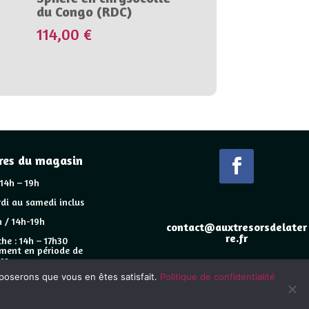
du Congo (RDC)
114,00
€
res du magasin
 14h – 19h
di au samedi inclus
 / 14h-19h
contact@auxtresorsdelater
re.fr
he : 14h – 17h30
ment en période de
es
pposerons que vous en êtes satisfait.
Politique de confidentialité
ye-s.fr