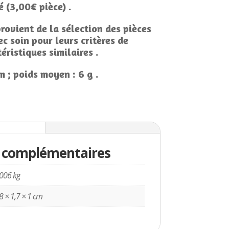
é (3,00€ pièce) .
rovient de la sélection des pièces
c soin pour leurs critères de
éristiques similaires .
m ; poids moyen : 6 g .
entaires
 complémentaires
006 kg
8 × 1,7 × 1 cm