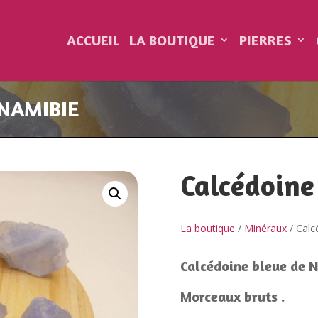
ACCUEIL
LA BOUTIQUE
PIERRES
 NAMIBIE
Calcédoine
La boutique
/
Minéraux
/ Calc
Calcédoine bleue de N
Morceaux bruts .