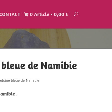
CONTACT
0 Article
0,00 €
 bleue de Namibie
édoine bleue de Namibie
amibie .