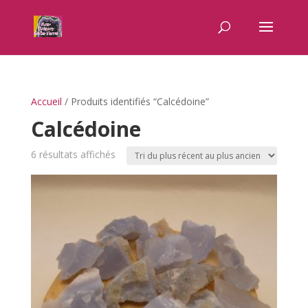
Accueil
/ Produits identifiés “Calcédoine”
Calcédoine
Trié
6 résultats affichés
du
plus
récent
au
plus
ancien