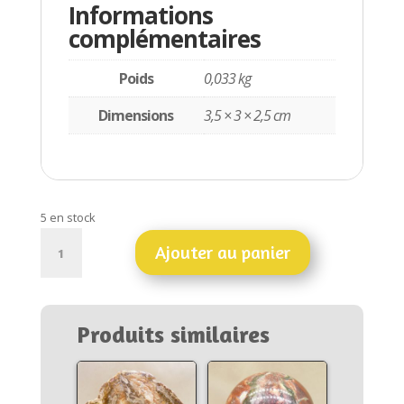
Informations
complémentaires
Poids
0,033 kg
Dimensions
3,5 × 3 × 2,5 cm
5 en stock
quantité
Ajouter au panier
de
Calcite
orange
du
Produits similaires
Brésil