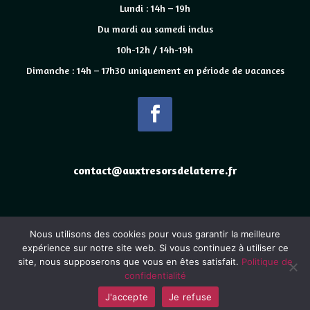
Lundi : 14h – 19h
Du mardi au samedi inclus
10h-12h / 14h-19h
Dimanche : 14h – 17h30 uniquement en période de vacances
contact@auxtresorsdelaterre.fr
Nous utilisons des cookies pour vous garantir la meilleure
2025
www.auxtresorsdelaterre.fr
site construit en collaboration
expérience sur notre site web. Si vous continuez à utiliser ce
site, nous supposerons que vous en êtes satisfait.
Politique de
avec
www.eye-s.fr
confidentialité
J'accepte
Je refuse