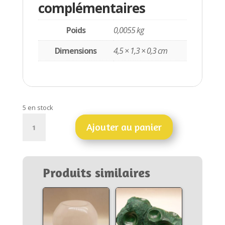
complémentaires
Poids
0,0055 kg
Dimensions
4,5 × 1,3 × 0,3 cm
5 en stock
quantité
Ajouter au panier
de
Cyanite
du
Brésil
Produits similaires