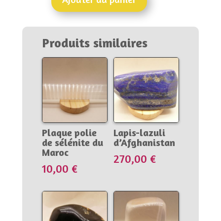
quantité
de
Malachite
du
Produits similaires
Congo
(RDC)
,
forme
libre
Plaque polie
Lapis-lazuli
de sélénite du
d’Afghanistan
Maroc
270,00
€
10,00
€