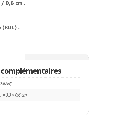
 / 0,6 cm .
 (RDC) .
entaires
 complémentaires
030 kg
1 × 3,3 × 0,6 cm