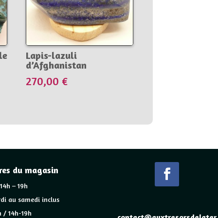
le
Lapis-lazuli
d’Afghanistan
270,00
€
res du magasin
 14h – 19h
di au samedi inclus
 / 14h-19h
contact@auxtresorsdelater