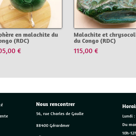
phère en malachite du
Malachite et chrysocol
ongo (RDC)
du Congo (RDC)
05,00
€
115,00
€
Nous rencontrer
té
Horai
56, rue Charles de Gaulle
ente
Lundi :
Du mar
88400 Gérardmer
10h-12h