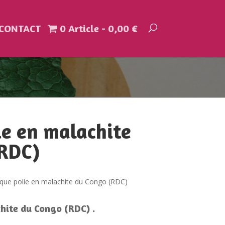
CONTACT
0 Article
0,00 €
ie en malachite
(RDC)
que polie en malachite du Congo (RDC)
hite du Congo (RDC) .