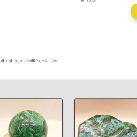
quantité
de
Plaque
polie
en
malachite
du
t ont la possibilité de laisser
Congo
(RDC)