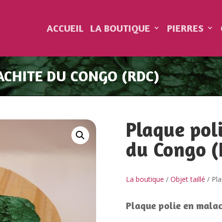
ACCUEIL
LA BOUTIQUE
PIERRES
ACHITE DU CONGO (RDC)
Plaque pol
du Congo 
La boutique
/
Objet taillé
/ Pla
Plaque polie en malac