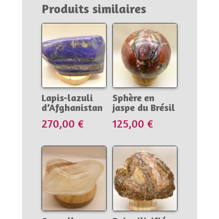
en
Produits similaires
malachite
du
Congo
(RDC)
Lapis-lazuli
Sphère en
d’Afghanistan
jaspe du Brésil
270,00
€
125,00
€