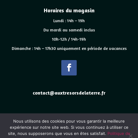
Horaires du magasin
Lundi : 14h – 19h
Du mardi au samedi inclus
10h-12h / 14h-19h
Dimanche : 14h – 17h30 uniquement en période de vacances
contact@auxtresorsdelaterre.fr
Nous utilisons des cookies pour vous garantir la meilleure
2025
www.auxtresorsdelaterre.fr
site construit en collaboration
expérience sur notre site web. Si vous continuez à utiliser ce
site, nous supposerons que vous en êtes satisfait.
Politique de
avec
www.eye-s.fr