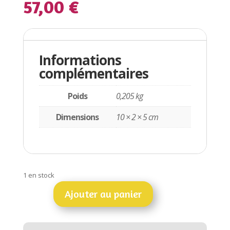
57,00
€
Informations complémentaires
Informations
complémentaires
Poids
0,205 kg
Dimensions
10 × 2 × 5 cm
1 en stock
Ajouter au panier
quantité
de
Poisson