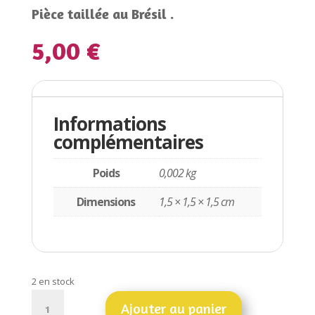
Pièce taillée au Brésil .
5,00
€
Informations complémentaires
Informations
complémentaires
Poids
0,002 kg
Dimensions
1,5 × 1,5 × 1,5 cm
2 en stock
quantité
Ajouter au panier
de