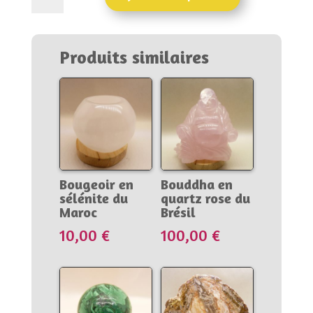
Tétraèdre
régulier
en
Produits similaires
cristal
de
roche
du
Brésil
Bougeoir en
Bouddha en
sélénite du
quartz rose du
Maroc
Brésil
10,00
€
100,00
€